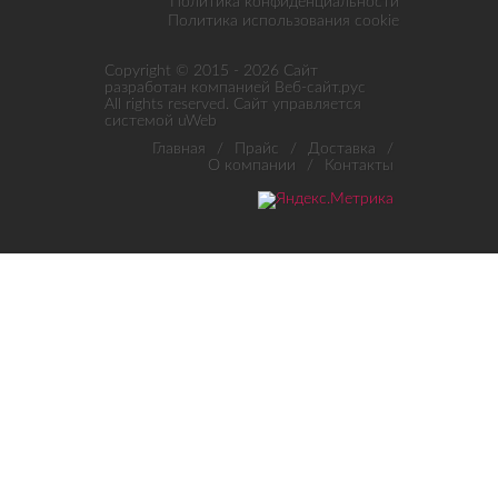
Политика конфиденциальности
Политика использования cookie
Copyright © 2015 - 2026 Сайт
разработан компанией
Веб-сайт.рус
All rights reserved.
Сайт управляется
системой
uWeb
Главная
/
Прайс
/
Доставка
/
О компании
/
Контакты