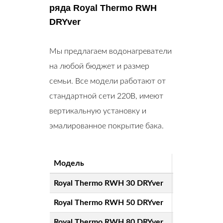
ряда Royal Thermo RWH
DRYver
Мы предлагаем водонагреватели
на любой бюджет и размер
семьи. Все модели работают от
стандартной сети 220В, имеют
вертикальную установку и
эмалированное покрытие бака.
Модель
Объем
Мо
Royal Thermo RWH 30 DRYver
30 л
1.5
Royal Thermo RWH 50 DRYver
50 л
1.5
Royal Thermo RWH 80 DRYver
80 л
1.5