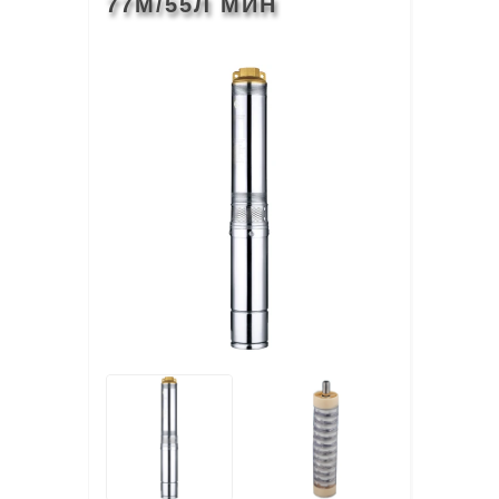
77М/55Л МИН