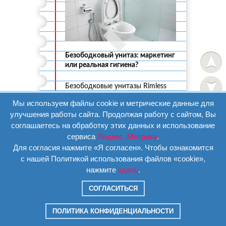
Безободковый унитаз: маркетинг
или реальная гигиена?
Безободковые унитазы Rimless
устраняют скрытые полости под
Мы используем файлы cookie и метрические данные для
ободком — основное место
улучшения работы сайта. Продолжая работу с сайтом, Вы
скопления бактерий.
соглашаетесь на обработку этих данных и использование
сервиса
Яндекс. Метрика
.
Исследования подтверждают:
Для согласия нажмите «Я согласен». Чтобы ознакомится
технология реально улучшает
с нашей Политикой использования файлов «cookie»,
гигиену, упрощает уборку и
нажмите
здесь
.
экономит воду. Но качество
зависит от производителя:
СОГЛАСИТЬСЯ
дешевые модели могут
ПОЛИТИКА КОНФИДЕНЦИАЛЬНОСТИ
разбрызгивать воду. Переплата
оправдана при выборе