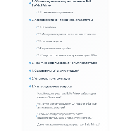
1. Общие сведения о водонагревателях Ballu
BWH/S Primex
1.1 Назначение и применение
2. Характеристики и технические параметры
2.1 Объем бака
2.2 Материал покрытия бака и защита от накипи
2.3 Система защиты
2.4 Управление и настройка
2.5 Энергопотребление и актуальные цены 2026
3. Практика использования и опыт покупателей
4. Сравнительный анализ моделей
5. Установка и эксплуатация
6. Часто задаваемые вопросы
Какой водонагреватель Ballu Primex выбрать для
семьи из 3 человек?
Чем отличается технология CA FREE от обычных
антинакипных систем?
Сколько электроэнергии потребляет
водонагреватель Ballu BWH/S Primex в месяц?
Дают ли гарантию на водонагреватели Ballu Primex?