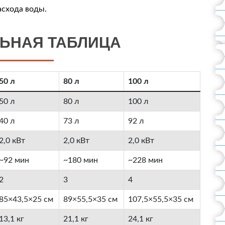
асхода воды.
ЛЬНАЯ ТАБЛИЦА
50 л
80 л
100 л
50 л
80 л
100 л
40 л
73 л
92 л
2,0 кВт
2,0 кВт
2,0 кВт
~92 мин
~180 мин
~228 мин
2
3
4
85×43,5×25 см
89×55,5×35 см
107,5×55,5×35 см
13,1 кг
21,1 кг
24,1 кг