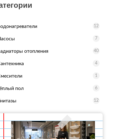
атегории
одонагреватели
12
Насосы
7
адиаторы отопления
40
антехника
4
месители
1
ёплый пол
6
нитазы
12