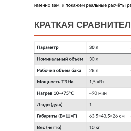
именно вам, и покажем реальные расчёты р
КРАТКАЯ СРАВНИТЕ
Параметр
30 л
Номинальный объём
30 л
Рабочий объём бака
28 л
Мощность ТЭНа
1,5 кВт
Нагрев 10→75°C
~90 мин
Люди (душ)
1
Габариты (В×Ш×Г)
63,5×43,5×26 см
Вес (нетто)
10 кг