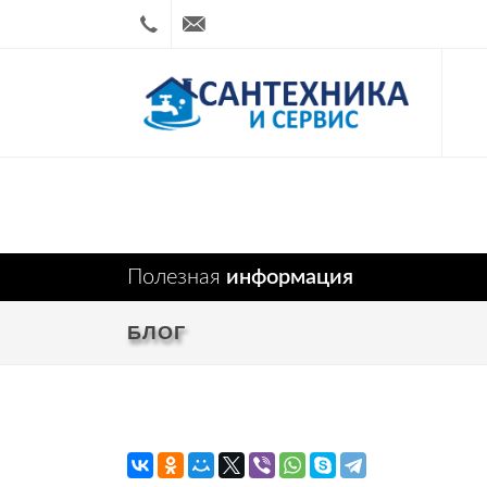
8
sanserv@mail.ru
(3843)
70-
17-94
Полезная
информация
БЛОГ